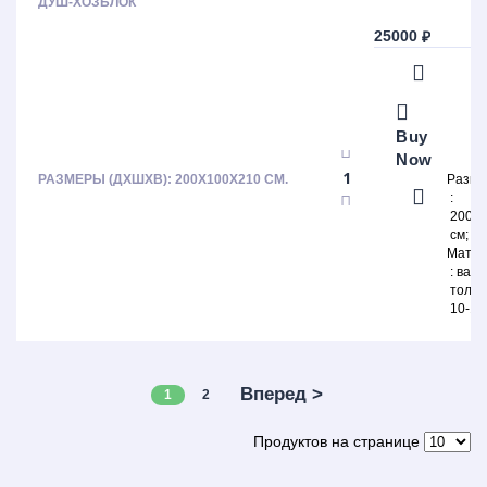
ДУШ-ХОЗБЛОК
25000
₽
Buy
Now
РАЗМЕРЫ (ДХШХВ): 200Х100Х210 СМ.
Разм
200х
см
Матер
ваго
толщ
10-12
Вперед >
1
2
Продуктов на странице