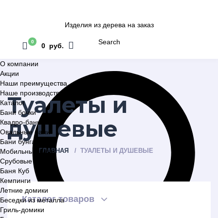
Изделия из дерева на заказ
Search
0
0 руб.
О компании
Акции
Наши преимущества
Наше производство
Туалеты и
Каталог
Бани бочки
душевые
Квадро-бани
Овальные бани
Бани бунгало
ГЛАВНАЯ
ТУАЛЕТЫ И ДУШЕВЫЕ
Мобильные бани
Срубовые бани
Баня Куб
Кемпинги
Летние домики
Каталог товаров
Беседки из металла
Гриль-домики