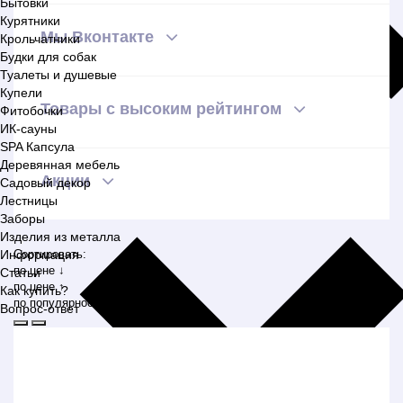
Бытовки
Курятники
Мы Вконтакте
Крольчатники
Будки для собак
Туалеты и душевые
Купели
Товары с высоким рейтингом
Фитобочки
ИК-сауны
SPA Капсула
Деревянная мебель
Акции
Садовый декор
Лестницы
Заборы
Изделия из металла
Информация
Сортировать:
по цене ↓
Статьи
по цене ↑
Как купить?
по популярности
Вопрос-ответ