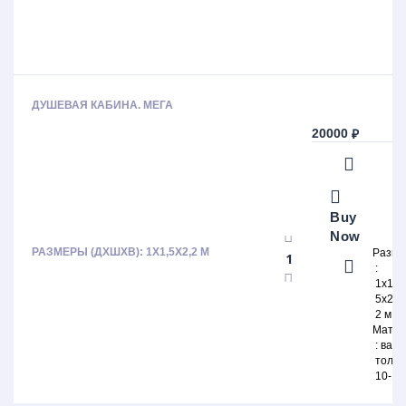
ДУШЕВАЯ КАБИНА. МЕГА
20000
₽
Buy
Now
РАЗМЕРЫ (ДХШХВ): 1Х1,5Х2,2 М
Разм
1х1,
5х2,
2 м
Матер
ваго
толщ
10-12