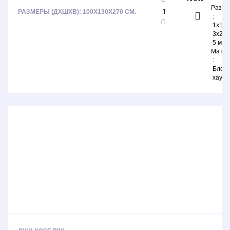
Разм
РАЗМЕРЫ (ДХШХВ): 100Х130Х270 СМ.
1х1,
3х2,
5 м
Матер
Блок-
хаус