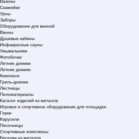
Вазоны
Скамейки
Урны
Заборы
Оборудование для ванной
Ванны
Душевые кабины
Инфакрасные сауны
Умывальники
Фитобочки
Летние домики
Летние домики
Кемпинги
Гриль-домики
Лестницы
Пиломатериалы
Каталог изделий из металла
Игровое и спортивное оборудование для площадок
Горки
Карусели
Песочницы
Спортивные комплексы
Беседки из металла