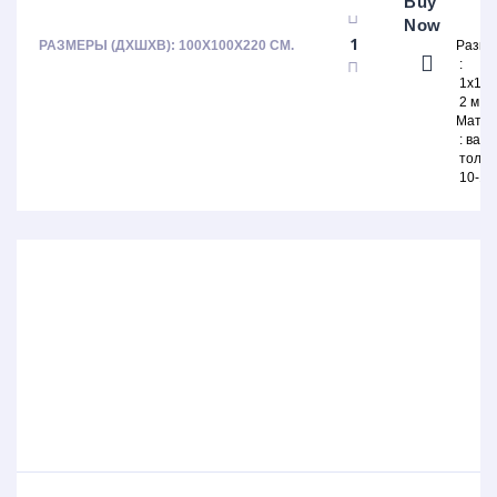
Buy
Now
РАЗМЕРЫ (ДХШХВ): 100Х100Х220 СМ.
Разм
1х1х2
2 м
Матер
ваго
толщ
10-12