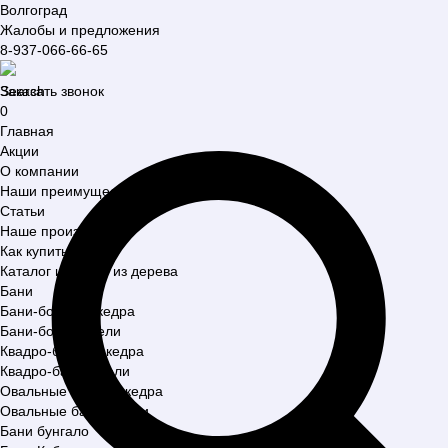
Волгоград
Жалобы и предложения
8-937-066-66-65
Search
Заказать звонок
0
Главная
Акции
О компании
Наши преимущества
Статьи
Наше производство
Как купить?
Каталог изделий из дерева
Бани
Бани-бочки из кедра
Бани-бочки из ели
Квадро-бани из кедра
Квадро-бани из ели
Овальные бани из кедра
Овальные бани из ели
Бани бунгало