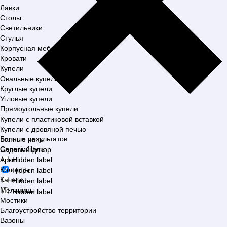
Лавки
Столы
Светильники
Стулья
Корпусная мебель
Кровати
Купели
Овальные купели
Круглые купели
Угловые купели
Прямоугольные купели
Купели с пластиковой вставкой
Купели с дровяной печью
Больше результатов
Банные чаны
Generic filters
Садовый декор
Арки
Hidden label
Колодцы
Hidden label
Качели
Hidden label
Мельницы
Hidden label
Мостики
Благоустройство территории
Вазоны