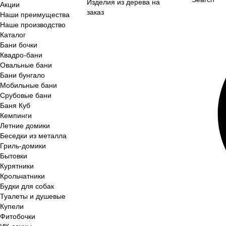
Изделия из дерева на
Акции
заказ
Наши преимущества
Наше производство
Каталог
Бани бочки
Квадро-бани
Овальные бани
Бани бунгало
Мобильные бани
Срубовые бани
Баня Куб
Кемпинги
Летние домики
Беседки из металла
Гриль-домики
Бытовки
Курятники
Крольчатники
Будки для собак
Туалеты и душевые
Купели
Фитобочки