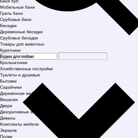
Баня Куб
Мобильные бани
Гриль бани
Срубовые бани
Беседки
Деревянные беседки
Срубовые беседки
Товары для животных
Курятники
Будки для собак
Крольчатники
Хозяйственные постройки
Туалеты и душевые
Бытовки
Сарайчики
Деревянная мебель
Вешалки
Двери
Декоративные элементы
Диваны
Комплекты мебели
Зеркала
Полки