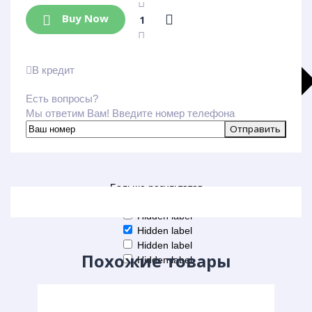
Buy Now
В кредит
Есть вопросы?
Мы ответим Вам! Введите номер телефона
Больше результатов
Generic filters
Hidden label
Hidden label
Hidden label
Похожие товары
Hidden label