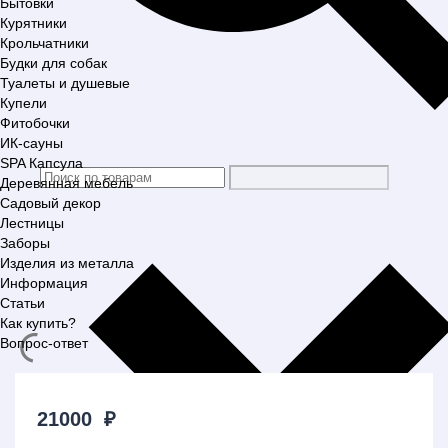
Бытовки
Курятники
Крольчатники
Будки для собак
Туалеты и душевые
Купели
Фитобочки
ИК-сауны
SPA Капсула
Деревянная мебель
Садовый декор
Лестницы
Заборы
Изделия из металла
Информация
Статьи
Как купить?
Вопрос-ответ
21000
₽