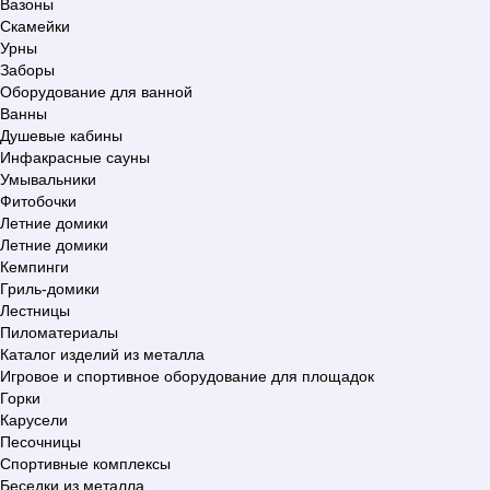
Вазоны
Скамейки
Урны
Заборы
Оборудование для ванной
Ванны
Душевые кабины
Инфакрасные сауны
Умывальники
Фитобочки
Летние домики
Летние домики
Кемпинги
Гриль-домики
Лестницы
Пиломатериалы
Каталог изделий из металла
Игровое и спортивное оборудование для площадок
Горки
Карусели
Песочницы
Спортивные комплексы
Беседки из металла