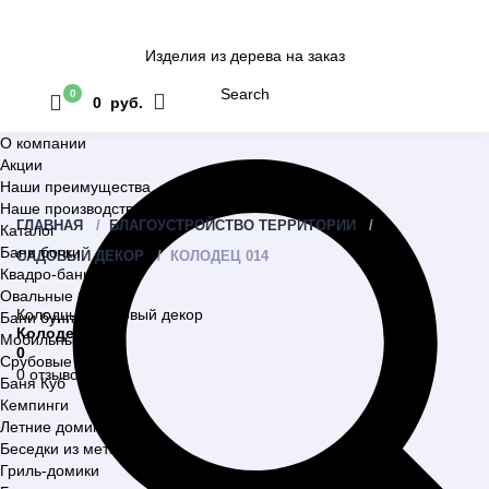
Изделия из дерева на заказ
Search
0
0 руб.
О компании
Акции
Наши преимущества
Наше производство
ГЛАВНАЯ
БЛАГОУСТРОЙСТВО ТЕРРИТОРИИ
Каталог
Бани бочки
САДОВЫЙ ДЕКОР
КОЛОДЕЦ 014
Квадро-бани
Овальные бани
Колодцы
,
Садовый декор
Бани бунгало
Колодец 014
Мобильные бани
0
Срубовые бани
0 отзывов
Баня Куб
Кемпинги
Летние домики
Беседки из металла
Гриль-домики