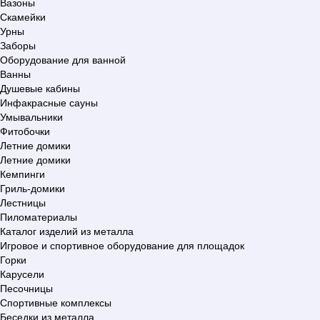
Вазоны
Скамейки
Урны
Заборы
Оборудование для ванной
Ванны
Душевые кабины
Инфакрасные сауны
Умывальники
Фитобочки
Летние домики
Летние домики
Кемпинги
Гриль-домики
Лестницы
Пиломатериалы
Каталог изделий из металла
Игровое и спортивное оборудование для площадок
Горки
Карусели
Песочницы
Спортивные комплексы
Беседки из металла