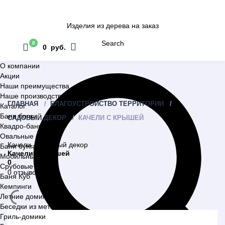
Изделия из дерева на заказ
Search
0
0 руб.
О компании
Акции
Наши преимущества
Наше производство
ГЛАВНАЯ
БЛАГОУСТРОЙСТВО ТЕРРИТОРИИ
Каталог
Бани бочки
САДОВЫЙ ДЕКОР
КАЧЕЛИ С КРЫШЕЙ
Квадро-бани
Овальные бани
Качели
,
Садовый декор
Бани бунгало
Качели с крышей
Мобильные бани
0
Срубовые бани
0 отзывов
Баня Куб
Кемпинги
Летние домики
Беседки из металла
Гриль-домики