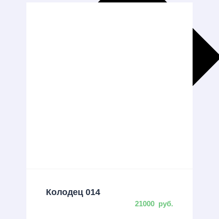
Больше результатов
Generic filters
Hidden label
Hidden label
Hidden label
Hidden label
Колодец 014
21000
руб.