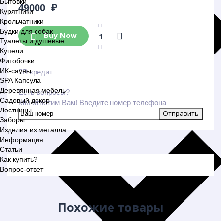
Бытовки
49000
₽
Курятники
Крольчатники
Будки для собак
Buy Now
Туалеты и душевые
Купели
Фитобочки
ИК-сауны
В кредит
SPA Капсула
Деревянная мебель
Есть вопросы?
Садовый декор
Мы ответим Вам! Введите номер телефона
Лестницы
Заборы
Изделия из металла
Информация
Статьи
Как купить?
Вопрос-ответ
Похожие товары