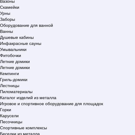
Вазоны
Скамейки
Урны
Заборы
Оборудование для ванной
Ванны
Душевые кабины
Инфакрасные сауны
Умывальники
Фитобочки
Летние домики
Летние домики
Кемпинги
Гриль-домики
Лестницы
Пиломатериалы
Каталог изделий из металла
Игровое и спортивное оборудование для площадок
Горки
Карусели
Песочницы
Спортивные комплексы
Беседки из металла