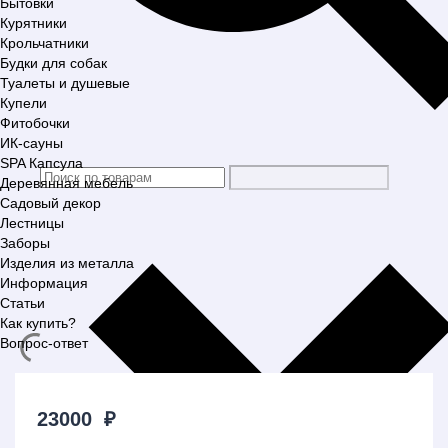
Бытовки
Курятники
Крольчатники
Будки для собак
Туалеты и душевые
Купели
Фитобочки
ИК-сауны
SPA Капсула
Деревянная мебель
Садовый декор
Лестницы
Заборы
Изделия из металла
Информация
Статьи
Как купить?
Вопрос-ответ
23000
₽