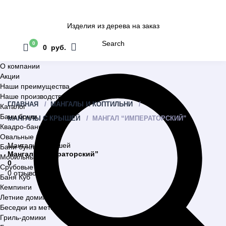
Изделия из дерева на заказ
Search
0
0 руб.
О компании
Акции
Наши преимущества
Наше производство
ГЛАВНАЯ
МАНГАЛЫ И КОПТИЛЬНИ
Каталог
Бани бочки
МАНГАЛЫ С КРЫШЕЙ
МАНГАЛ “ИМПЕРАТОРСКИЙ”
Квадро-бани
Овальные бани
Мангалы с крышей
Бани бунгало
Мангал “Императорский”
Мобильные бани
0
Срубовые бани
0 отзывов
Баня Куб
Кемпинги
Летние домики
Беседки из металла
Гриль-домики