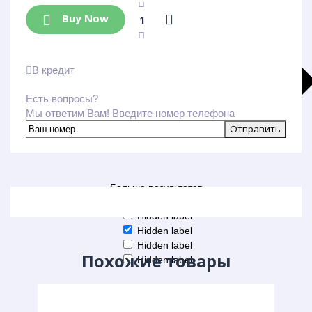
Buy Now
В кредит
Есть вопросы?
Мы ответим Вам! Введите номер телефона
Больше результатов
Generic filters
Hidden label
Hidden label
Hidden label
Похожие товары
Hidden label