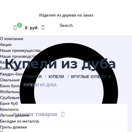
Изделия из дерева на заказ
Search
0
0 руб.
О компании
Акции
Наши преимущества
Наше производство
Купели из дуба
Каталог
Бани бочки
Квадро-бани
ГЛАВНАЯ
КУПЕЛИ
КРУГЛЫЕ КУПЕЛИ
Овальные бани
КУПЕЛИ ИЗ ДУБА
Бани бунгало
Мобильные бани
Срубовые бани
Баня Куб
Кемпинги
Каталог товаров
Летние домики
Беседки из металла
Гриль-домики