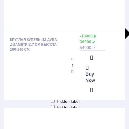
-18000
₽
КРУГЛАЯ КУПЕЛЬ ИЗ ДУБА
36000
₽
ДИАМЕТР 117 СМ ВЫСОТА
54000
₽
100-140 СМ
Buy
Больше результатов
Now
Generic filters
Hidden label
Hidden label
Hidden label
Hidden label