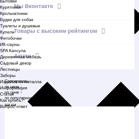
Бытовки
Мы Вконтакте
Курятники
Крольчатники
Будки для собак
Туалеты и душевые
Товары с высоким рейтингом
Купели
Фитобочки
ИК-сауны
SPA Капсула
Акции
Деревянная мебель
Садовый декор
Лестницы
Заборы
Сортировать:
Изделия из металла
по цене ↓
Информация
по цене ↑
Статьи
по популярности
Как купить?
Вопрос-ответ