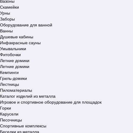
Вазоны
Скамейки
Урны
Заборы
Оборудование для ванной
Ванны
Душевые кабины
Инфакрасные сауны
Умывальники
Фитобочки
Летние домики
Летние домики
Кемпинги
Гриль-домики
Лестницы
Пиломатериалы
Каталог изделий из металла
Игровое и спортивное оборудование для площадок
Горки
Карусели
Песочницы
Спортивные комплексы
Беседки из металла