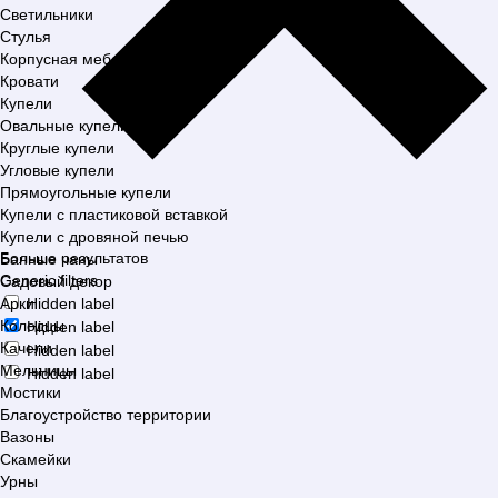
Светильники
Стулья
Корпусная мебель
Кровати
Купели
Овальные купели
Круглые купели
Угловые купели
Прямоугольные купели
Купели с пластиковой вставкой
Купели с дровяной печью
Больше результатов
Банные чаны
Generic filters
Садовый декор
Арки
Hidden label
Колодцы
Hidden label
Качели
Hidden label
Мельницы
Hidden label
Мостики
Благоустройство территории
Вазоны
Скамейки
Урны